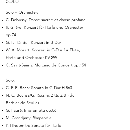
SOLO
Solo + Orchester:
C. Debussy: Danse sacrée et danse profane
R. Glière: Konzert für Harfe und Orchester
op.74
G. F. Händel: Konzert in B-Dur
W. A. Mozart: Konzert in C-Dur für Flöte,
Harfe und Orchester KV 299
C. Saint-Saens: Morceau de Concert op.154
Solo:
C. P. E. Bach: Sonate in G-Dur H.563
N. C. Bochsa/G. Rossini: Zitti, Zitti (du
Barbier de Seville)
G. Fauré: Impromptu op.86
M. Grandjany: Rhapsodie
P. Hindemith: Sonate für Harfe