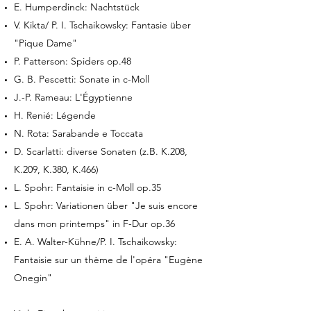
E. Humperdinck: Nachtstück
V. Kikta/ P. I. Tschaikowsky: Fantasie über
"Pique Dame"
P. Patterson: Spiders op.48
G. B. Pescetti: Sonate in c-Moll
J.-P. Rameau: L'Égyptienne
H. Renié: Légende
N. Rota: Sarabande e Toccata
D. Scarlatti: diverse Sonaten (z.B. K.208,
K.209, K.380, K.466)
L. Spohr: Fantaisie in c-Moll op.35
L. Spohr: Variationen über "Je suis encore
dans mon printemps" in F-Dur op.36
E. A. Walter-Kühne/P. I. Tschaikowsky:
Fantaisie sur un thème de l'opéra "Eugène
Onegin"