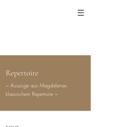
Repertoire
~ Auszüge aus Magdalenas
klassischem Repertoire ~