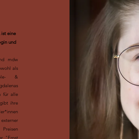
ist eine
ogin und
und mdw
owohl als
ble- &
agdalenas
 für alle
gibt ihre
ler*innen
 externer
 Preisen
er "Ernst