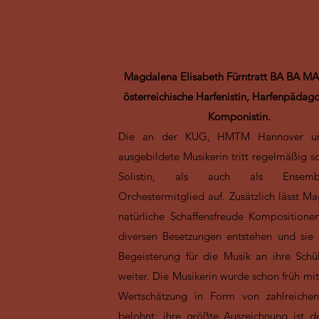
Über mich
Magdalena Elisabeth Fürntratt BA BA MA 
österreichische Harfenistin, Harfenpädag
Komponistin.
Die an der KUG, HMTM Hannover 
ausgebildete Musikerin tritt regelmäßig s
Solistin, als auch als Ensem
Orchestermitglied auf. Zusätzlich lässt M
natürliche Schaffensfreude Kompositionen
diversen Besetzungen entstehen und sie 
Begeisterung für die Musik an ihre Schü
weiter. Die Musikerin wurde schon früh mit
Wertschätzung in Form von zahlreichen
belohnt; ihre größte Auszeichnung ist d