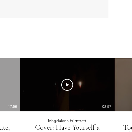
17:56
02:57
Magdalena Fürntratt
ute,
Cover: Have Yourself a
To