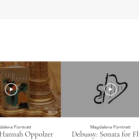
06:05
alena Fürntratt
Magdalena Fürntratt
| Hannah Oppolzer
Debussy: Sonata for Fl