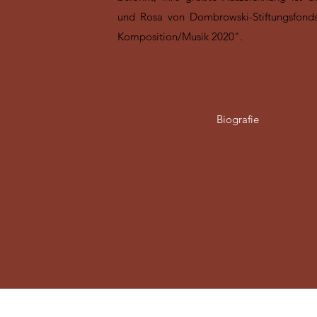
und Rosa von Dombrowski-Stiftungsfonds
Komposition/Musik 2020".
Biografie