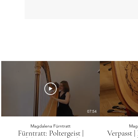
07:54
Magdalena Fürntratt
Magd
Fürntratt: Poltergeist |
Verpasst 